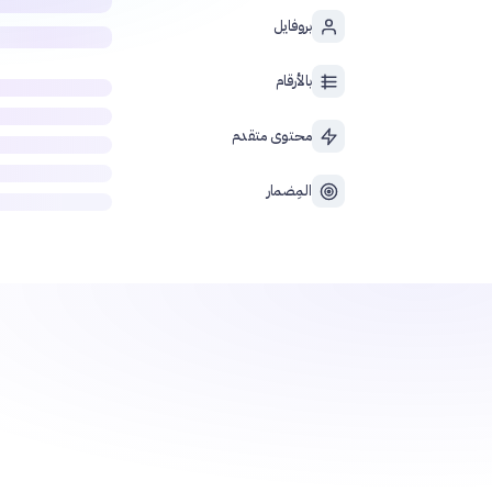
بروفايل
بالأرقام
محتوى متقدم
المِضمار